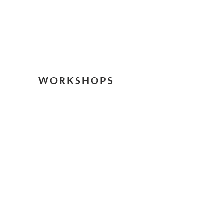
WORKSHOPS
FÜR TEAMS
MEHR ERFAHREN
© FRANZISKA DITTRICH
IMPRESSUM