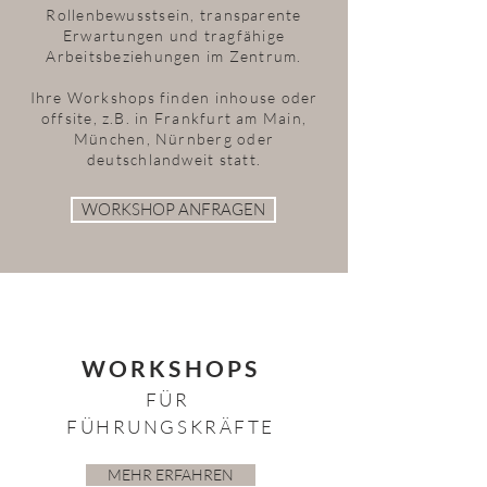
Rollenbewusstsein, transparente
Erwartungen und tragfähige
Arbeitsbeziehungen im Zentrum.
Ihre Workshops finden inhouse oder
offsite, z.B. in Frankfurt am Main,
München, Nürnberg oder
deutschlandweit statt.
WORKSHOP ANFRAGEN
WORKSHOPS
FÜR
FÜHRUNGSKRÄFTE
MEHR ERFAHREN