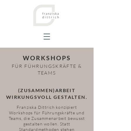
WORKSHOPS
FÜR FÜHRUNGSKRÄFTE &
TEAMS
(ZUSAMMEN)ARBEIT
WIRKUNGSVOLL GESTALTEN.
Franziska Dittrich konzipiert
Workshops für Führungskräfte und
Teams, die Zusammenarbeit bewusst
gestalten wollen. Statt
Standardmethoden stehen