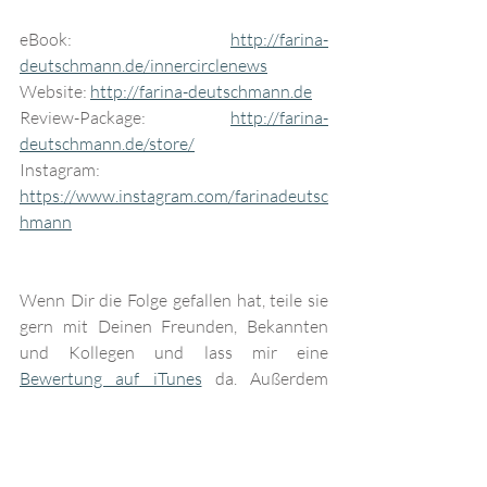
eBook: 
http://farina-
deutschmann.de/innercirclenews
Website: 
http://farina-deutschmann.de
Review-Package: 
http://farina-
deutschmann.de/store/
Instagram: 
https://www.instagram.com/farinadeutsc
hmann
Wenn Dir die Folge gefallen hat, teile sie 
gern mit Deinen Freunden, Bekannten 
und Kollegen und lass mir eine 
Bewertung auf iTunes
 da. Außerdem 
freue ich mich, wenn Du bei 
Instagram
vorbeischaust und unter dem aktuellen 
Post Deine wichtigsten Erkenntnisse aus 
der Folge mit mir teilst. Du kannst mir 