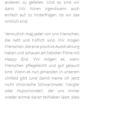
anderen zu gefallen. Und so sind wir 
dann. Wir hören irgendwann auch 
einfach auf, zu hinterfragen, ob wir das 
wirklich sind. 
Vermutlich mag jeder von uns Menschen, 
die nett und höflich sind. Wir mögen 
Menschen, die eine positive Ausstrahlung 
haben und schauen am liebsten Filme mit 
Happy End. Wir mögen es, wenn 
Menschen pflegeleicht und gut gelaunt 
sind. Wenn es nun jemanden in unserem 
Umfeld gibt (und damit meine ich jetzt 
nicht chronische Schwarzmaler, Nörgler 
oder Hypochonder), der uns immer 
wieder einmal daran teilhaben lässt, dass 
es gerade eben nicht so rosarot ist, er 
oder sie zu sein, nehmen wir vielleicht 
bewusst oder unbewusst eher Abstand 