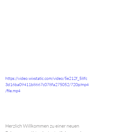
https://video.wixstatic.com/video/5e212f_58fc
3d16ba09411b8667c078fa275052/720p/mp4
/file.mp4
Herzlich Willkommen zu einer neuen 