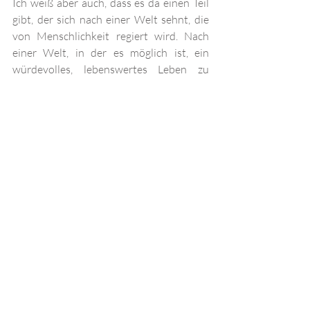
Ich weiß aber auch, dass es da einen Teil 
gibt, der sich nach einer Welt sehnt, die 
von Menschlichkeit regiert wird. Nach 
einer Welt, in der es möglich ist, ein 
würdevolles, lebenswertes Leben zu 
führen. 
Was würde dieser Teil von Dir tun, 
wenn heute Dein letzter Tag wäre und 
Du um nichts mehr fürchten müsstest? 
Oder anders gefragt: 
Wer warst Du 
wirklich
, bevor die Welt Dir erzählt hat, 
wer Du sein sollst? 
Sei heute dieser jemand. Überlass das 
Denken nicht den anderen, bilde Dir eine 
eigene Meinung auf Basis von Fakten und 
steh für sie ein – auch dann, wenn es 