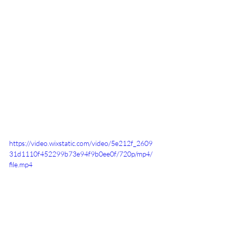
https://video.wixstatic.com/video/5e212f_2609
31d1110f452299b73e94f9b0ee0f/720p/mp4/
file.mp4